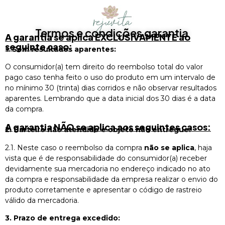
Termos e condições garantia
A garantia se aplica EXCLUSIVAMENTE ao
seguinte caso:
1. Sem resultados aparentes:
O consumidor(a) tem direito do reembolso total do valor
pago caso tenha feito o uso do produto em um intervalo de
no mínimo 30 (trinta) dias corridos e não observar resultados
aparentes. Lembrando que a data inicial dos 30 dias é a data
da compra.
A garantia NÃO se aplica aos seguintes casos:
2. Carteiro não atendido e objeto não entregue:
2.1. Neste caso o reembolso da compra
não se aplica
, haja
vista que é de responsabilidade do consumidor(a) receber
devidamente sua mercadoria no endereço indicado no ato
da compra e responsabilidade da empresa realizar o envio do
produto corretamente e apresentar o código de rastreio
válido da mercadoria.
3. Prazo de entrega excedido: