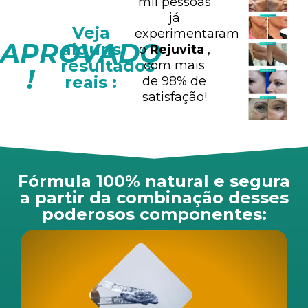
mil pessoas
já
Veja
experimentaram
APROVADO
alguns
o
Rejuvita
,
resultados
com mais
!
reais :
de 98% de
satisfação!
Fórmula 100% natural e segura
a partir da combinação desses
poderosos componentes: