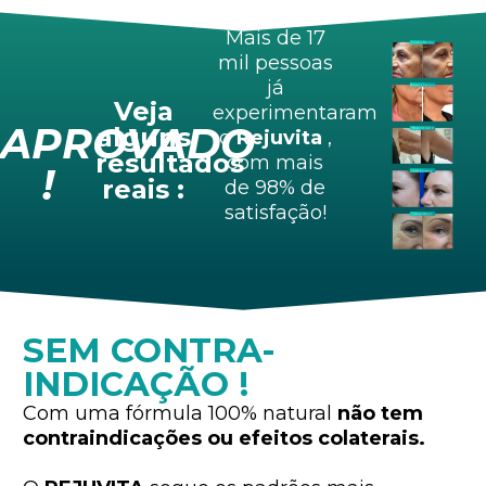
Mais de 17
mil pessoas
já
Veja
experimentaram
APROVADO
alguns
o
Rejuvita
,
resultados
com mais
!
reais :
de 98% de
satisfação!
SEM CONTRA-
INDICAÇÃO !
Com uma fórmula 100% natural
não tem
contraindicações ou efeitos colaterais.