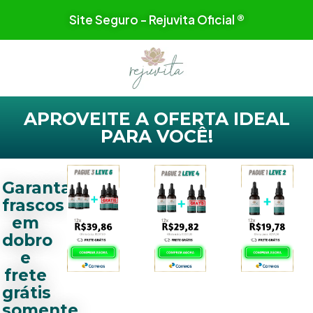
Site Seguro - Rejuvita Oficial ®
APROVEITE A OFERTA IDEAL
PARA VOCÊ!
Garanta
frascos
em
dobro
e
frete
grátis
somente